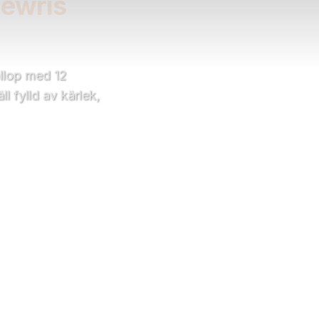
Hewris
llop med 12
l fylld av kärlek,