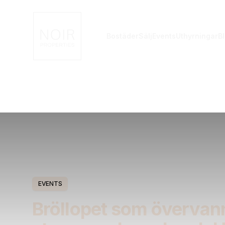
Noir Properties
Bostäder
Sälj
Events
Uthyrningar
B
EVENTS
Bröllopet som övervan