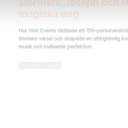
stormen: Joseph och 
magiska dag
Hur Noir Events räddade ett 150-personersbrö
timmars varsel och skapade en oförglömlig kväl
musik och kulinarisk perfektion.
Spela i helskärm